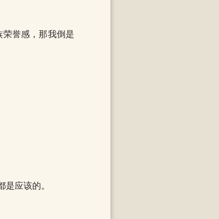
族荣誉感，那我倒是
。
都是应该的。
。