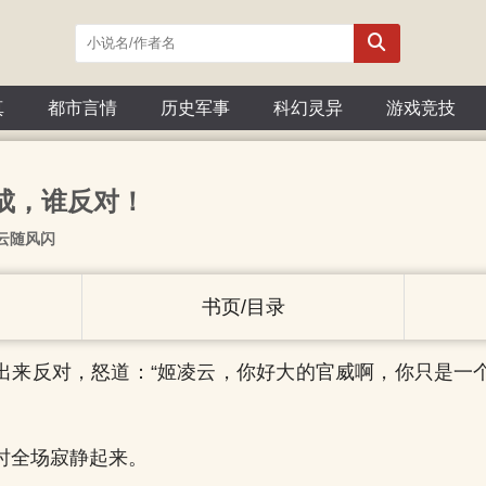
真
都市言情
历史军事
科幻灵异
游戏竞技
赞成，谁反对！
云随风闪
书页/目录
出来反对，怒道：“姬凌云，你好大的官威啊，你只是一
时全场寂静起来。