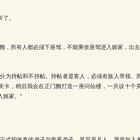
卡了。
门阙，所有人都必须下座驾，不能乘坐座驾进入姬家，出去
者分为持帖和不持帖。持帖者是客人，必须有族人带领。
关卡，稍后我会在正门阙打造一座问仙楼，一共设十个
入姬家。”
。
阙正式招收真传弟子与旁系弟子，甚至是凡人，愿意加入