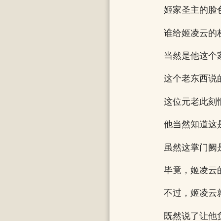
姬家圣主的脸
谁给姬凌云的
当然是他这个
这个老东西说
这位元老此刻
他当然知道这
虽然这掌门阙
毕竟，姬凌云
不过，姬凌云
既然说了让他