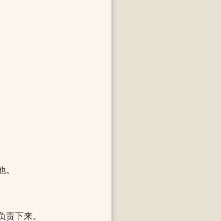
他。
负责下来。