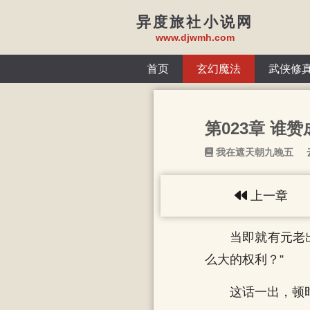
异度旅社小说网
www.djwmh.com
首页
玄幻魔法
武侠修
第023章 谁
我在遮天朝九晚五
上一章
当即就有元老
么大的权利？”
这话一出，顿