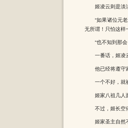
姬凌云则是淡
“如果诸位元
无所谓！只怕这样
“也不知到那
一番话，姬凌
他已经将遵守
一个不好，就
姬家八祖几人
不过，姬长空
姬家圣主自然