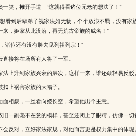
淡一笑，摊开手道：“这就得看诸位元老的想法了！”
老想看到后辈弟子视家法如无物，个个放浪不羁，没有家
一来，姬家从此没落，再无荒古帝族的威名！”
会，诸位还有没有脸去见列祖列宗！”
云直接将在场所有人将了一军。
家法上升到家族兴衰的层次，这样一来，谁还敢轻易反驳
被扣上祸害家族的大帽子。
面面相觑，一丝看向姬长空，希望他出个主意。
依旧一副毫不在意的模样，甚至还闭上了眼睛，仿佛一切
不会反对，立好家法家规，对他而言更是权力集中的体现