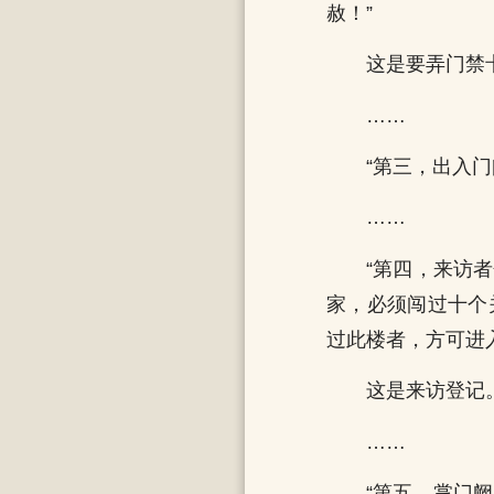
赦！”
这是要弄门禁
……
“第三，出入
……
“第四，来访
家，必须闯过十个
过此楼者，方可进
这是来访登记
……
“第五，掌门