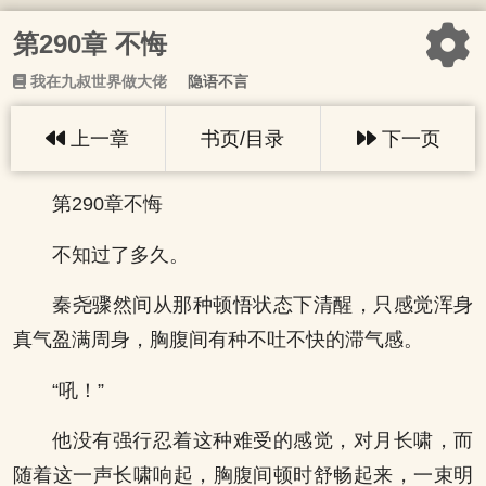
第290章 不悔
我在九叔世界做大佬
隐语不言
上一章
书页/目录
下一页
第290章不悔
不知过了多久。
秦尧骤然间从那种顿悟状态下清醒，只感觉浑身
真气盈满周身，胸腹间有种不吐不快的滞气感。
“吼！”
他没有强行忍着这种难受的感觉，对月长啸，而
随着这一声长啸响起，胸腹间顿时舒畅起来，一束明