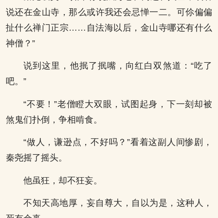
说还在金山寺，那么或许我还会忌惮一二。可伱偏偏
扯什么禅门正宗……自法海以后，金山寺哪还有什么
神僧？”
说到这里，他抿了抿嘴，向红白双煞道：“吃了
吧。”
“不要！”老僧瞪大双眼，试图起身，下一刻却被
煞鬼们扑倒，争相啃食。
“做人，谦逊点，不好吗？”看着这副人间惨剧，
秦尧摇了摇头。
他虽狂，却不狂妄。
不知天高地厚，妄自尊大，自以为是，这种人，