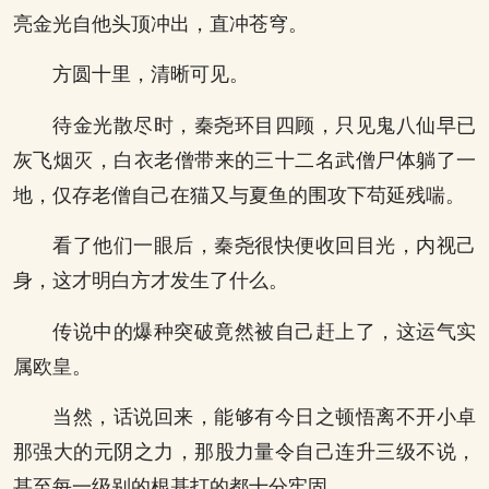
亮金光自他头顶冲出，直冲苍穹。
方圆十里，清晰可见。
待金光散尽时，秦尧环目四顾，只见鬼八仙早已
灰飞烟灭，白衣老僧带来的三十二名武僧尸体躺了一
地，仅存老僧自己在猫又与夏鱼的围攻下苟延残喘。
看了他们一眼后，秦尧很快便收回目光，内视己
身，这才明白方才发生了什么。
传说中的爆种突破竟然被自己赶上了，这运气实
属欧皇。
当然，话说回来，能够有今日之顿悟离不开小卓
那强大的元阴之力，那股力量令自己连升三级不说，
甚至每一级别的根基打的都十分牢固。