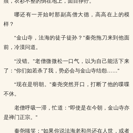
痕，衣衫不整的倒在地上，面目狰狞。
哪还有一开始时那副高僧大德，高高在上的模
样？
“金山寺，法海的徒子徒孙？”秦尧拖刀来到他面
前，冷漠问道。
“没错。”老僧微微松一口气，以为自己能活下来
了：“你们如若杀了我，势必会与金山寺结怨……”
“现在是明朝。”秦尧突然开口，打断了他的喋喋
不休。
老僧呼吸一滞，忙道：“即使是在今朝，金山寺亦
是禅门正宗。”
秦尧嗤笑：“如果你说法海老和尚还在人世，或者