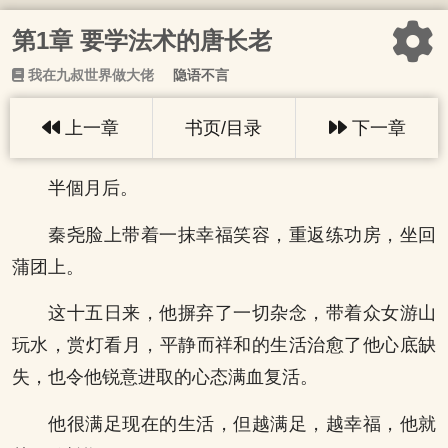
第1章 要学法术的唐长老
我在九叔世界做大佬
隐语不言
上一章
书页/目录
下一章
半個月后。
秦尧脸上带着一抹幸福笑容，重返练功房，坐回
蒲团上。
这十五日来，他摒弃了一切杂念，带着众女游山
玩水，赏灯看月，平静而祥和的生活治愈了他心底缺
失，也令他锐意进取的心态满血复活。
他很满足现在的生活，但越满足，越幸福，他就