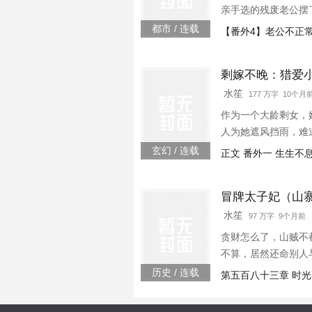
亲手选的残废老公摆
的时候，许云禾不淡
都市 / 连载
【番外4】老公不正
目赤红的看着她：“
剩嫁不晚：猎爱
水笙
177 万字 10个月
作为一个大龄剩女，
人为她遮风挡雨，难
的要小？！” “你
玄幻 / 连载
正文 番外一 生生不
冒牌太子妃（山
水笙
97 万字 9个月前
贪财怎么了，山贼不
不算，居然还命别人
叱咤宫廷，没有十里
历史 / 连载
第五百八十三章 时