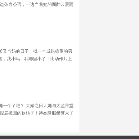
一边茶言茶语，一边当着她的面翻云覆雨
忘了我只是你达成目标的跳板？”男人双
爹又当妈的日子，找一个成熟稳重的男
老婆，我小吗！我哪里小了！比动作片上
５８６８７３
她一个了吧？ 大婚之日让她与太监拜堂
人捏扁搓圆的软柿子！待她降服桀骜太子