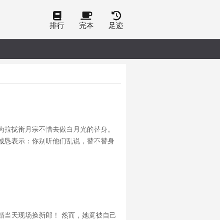
排行
完本
足迹
为拉拢衔月宗不惜去做白月光的替身。
诚恳表示：你别听他们乱说，替不替身
婚当天现场换新郎！ 然而，她竟被自己