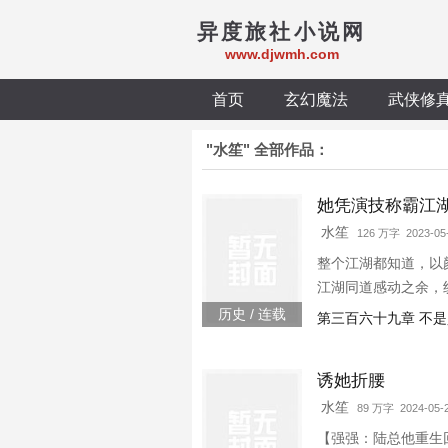
异度旅社小说网
www.djwmh.com
首页
玄幻魔法
武侠修
"水笙" 全部作品：
她凭演技称霸江
水笙
126 万字 2023-05
整个江湖都知道，以
江湖同道感动之余，
无所谓，我主要是喜
历史 / 连载
第三百六十九章 不
诱她折腰
水笙
89 万字 2024-05-
【强强：陆总他重生