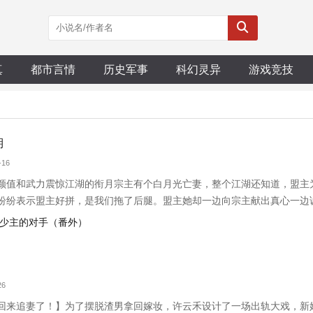
真
都市言情
历史军事
科幻灵异
游戏竞技
湖
-16
颜值和武力震惊江湖的衔月宗主有个白月光亡妻，整个江湖还知道，盟主
纷纷表示盟主好拼，是我们拖了后腿。盟主她却一边向宗主献出真心一边
欢当后娘。
是少主的对手（番外）
26
回来追妻了！】为了摆脱渣男拿回嫁妆，许云禾设计了一场出轨大戏，新