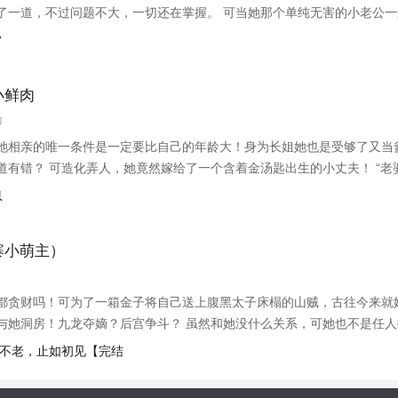
了一道，不过问题不大，一切还在掌握。 可当她那个单纯无害的小老公
定了，这个权势滔天的偏执狂到底是谁？ “陆彦瑾，戏演的太多，是不是
常
许云禾，只要你乖，我可以
小鲜肉
前
她相亲的唯一条件是一定要比自己的年龄大！身为长姐她也是受够了又当
道有错？ 可造化弄人，她竟然嫁给了一个含着金汤匙出生的小丈夫！ “
要么把裤子穿上！要么让我以光天化日耍流氓罪逮捕你！”【书友群】２６０
息
寨小萌主）
都贪财吗！可为了一箱金子将自己送上腹黑太子床榻的山贼，古往今来就
与她洞房！九龙夺嫡？后宫争斗？ 虽然和她没什么关系，可她也不是任
红妆八抬大轿，她宁愿继续去做那逍遥的贼大王！
光不老，止如初见【完结