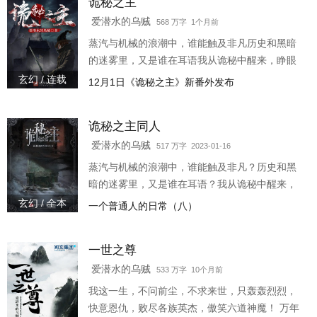
诡秘之主
爱潜水的乌贼
568 万字 1个月前
蒸汽与机械的浪潮中，谁能触及非凡历史和黑暗
的迷雾里，又是谁在耳语我从诡秘中醒来，睁眼
看见这个世界： 枪械，大炮，巨舰，飞空
玄幻 / 连载
12月1日《诡秘之主》新番外发布
艇，差分机；魔药，占卜，诅咒，倒吊人，封印
物光明依旧照耀，神秘从未远离，这是一段“愚者”
诡秘之主同人
的传说。
爱潜水的乌贼
517 万字 2023-01-16
蒸汽与机械的浪潮中，谁能触及非凡？历史和黑
暗的迷雾里，又是谁在耳语？我从诡秘中醒来，
睁眼看见这个世界：枪械，大炮，巨舰，飞空
玄幻 / 全本
一个普通人的日常（八）
艇，差分机；魔药，占卜，诅咒，倒吊人，封印
物……光明依旧照耀
一世之尊
爱潜水的乌贼
533 万字 10个月前
我这一生，不问前尘，不求来世，只轰轰烈烈，
快意恩仇，败尽各族英杰，傲笑六道神魔！ 万年