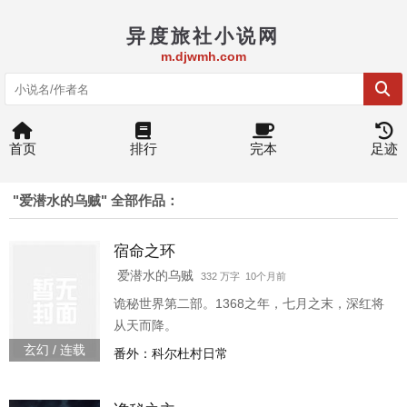
异度旅社小说网
m.djwmh.com
首页
排行
完本
足迹
"爱潜水的乌贼" 全部作品：
宿命之环
爱潜水的乌贼
332 万字 10个月前
诡秘世界第二部。1368之年，七月之末，深红将
从天而降。
玄幻 / 连载
番外：科尔杜村日常