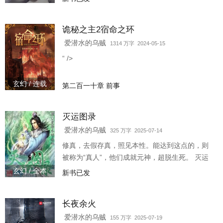
再是虚无缥缈的传说，而是切切实实的传承，经
过与科技的对抗后，彻底融入了社会，有了各种
诡秘之主2宿命之环
各样的武道比赛，文无第一，武无第二！ 楼成得
到武道一大流派断绝的传承后，向着最初的梦
爱潜水的乌贼
1314 万字 2024-05-15
想，向着心里的荣耀，一步一步前进，都市之中
“ />
仍有豪侠，当今时代依存英雄！
玄幻 / 连载
第二百一十章 前事
灭运图录
爱潜水的乌贼
325 万字 2025-07-14
修真，去假存真，照见本性。能达到这点的，则
被称为“真人”，他们成就元神，超脱生死。 灭运
图录，灭运道种？ 一个偶得上古仙法的穿越客在
玄幻 / 全本
新书已发
这诸天万界、亿兆大千世界的修炼故事。 群号：
一群:二一三九三三零四八(已满） 二群:一四零零
长夜余火
三三九六零
爱潜水的乌贼
155 万字 2025-07-19