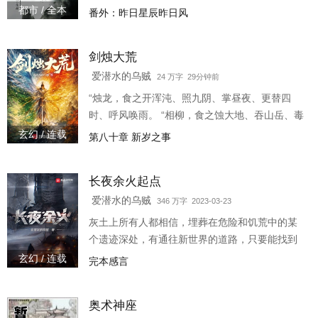
之后，大劫再启，如来金身，元始道体，孰强孰
都市 / 全本
番外：昨日星辰昨日风
弱，如来神掌，截天七式，谁领风骚？ 轮回之
中，孟奇自少林寺开始了自己 “纵横一生，谁能相
剑烛大荒
抗”的历程。
爱潜水的乌贼
24 万字 29分钟前
“烛龙，食之开浑沌、照九阴、掌昼夜、更替四
时、呼风唤雨。 “相柳，食之蚀大地、吞山岳、毒
百世、九头各行。 “肥遗，食之克虫豸、御精神、
玄幻 / 连载
第八十章 新岁之事
百病不入。 “蜮虫，食之擅伏擅藏、含沙射人。
“…… “这个世界的秘传《山海经》怎么和我上辈
长夜余火起点
子看得不太一样？”丁松言默念之中，侧头望向旁
边的人：“你是说，这些早已绝迹，只有先吃者根
爱潜水的乌贼
346 万字 2023-03-23
据身体变化开创的武功遗留下来，可以修炼？”
灰土上所有人都相信，埋葬在危险和饥荒中的某
个遗迹深处，有通往新世界的道路，只要能找到
一把独特的钥匙，打开那扇门，就能进入新世
玄幻 / 连载
完本感言
界。在那里，大地是丰饶的，就像流淌着奶与
蜜，阳光是灿烂的，似
奥术神座