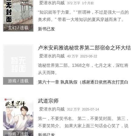
爱潜水的乌贼
372 万字 1个月前
“知识就等于力量。” “所谓神，不过是强大一点的
奥术师。” 带着一大堆知识的夏风穿越而来了。
玄幻 / 连载
新书已发
卢米安莉雅诡秘世界第二部宿命之环大结
局
爱潜水的乌贼
40 万字 2023-08-22
诡秘世界第二部。1368之年，七月之末，深红将
从天而降。
游戏 / 连载
第六十一章 孰真孰假（感谢逐日依然再次打赏白
银盟）
武道宗师
爱潜水的乌贼
312 万字 2025-07-14
第一，不要笑书名。 第二，不要笑封面。 第三，
不要笑简介。 如果大家上面三句话会心笑了，说
明本书风格应该挺适合你们的。 在这里，武道不
游戏 / 连载
新书已发