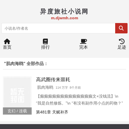
异度旅社小说网
m.djwmh.com
首页
排行
完本
足迹
"肌肉海鸥" 全部作品：
高武圈传来噩耗
肌肉海鸥
114 万字 8个月前
【癫癫癫癫癫癫癫癫癫癫癫癫癫文+没钱流】\n
“我是自然修炼。”\n “有没有副作用小点的药物？”
\n “没办法，就打两针！如果出现副作用以后就不
玄幻 / 连载
第481章 天赋补齐
打了！”\n “今天再打两针，作用地方不一样副作用
应该不会叠加。”\n “感觉我已经适应药物了，或许