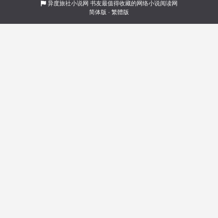
可以尝试副作用更大的？”\n “这药物浓度不够
异度旅社小说网
书友最值得收藏的网络小说阅读网
简体版
·
繁體版
啊。”\n “多种药物叠加，效果是不是更好？”\n “什
么叫我头尖尖的？那我问你那我问你那我问你那
我问你那