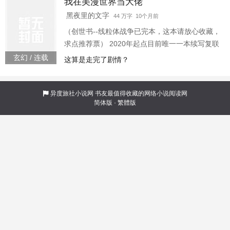
我在美漫世界当大佬
产的狗蛋恒能否力挽狂澜，带领族人战胜大黑
暗。 焚灭剑，刺神枪能否找回昔日的荣光，一切
黑夜里的文字
44 万字 10个月前
谜团皆在线粒体之战。
（创世书--线粒体战争已完本，这本请放心收藏，
求点推荐票） 2020年起点目前唯一一本续写复联
四结局的小说。 隐退的英雄，崛起的少年，超大
玄幻 / 连载
这算是走完了剧情？
的脑洞，带你走进不一样的漫威世界。 转世重生
的大佬王林，刚出生就因为不小心用错能力，导
致被众英雄打上了绿色帽王的的头衔。 众人为了
异度旅社小说网
书友最值得收藏的网络小说阅读网
简体版
·
繁體版
防止枕边人不知羞耻的找他美容，纷纷使尽浑身
解数来遮掩他的真实身份。 斗九头，灭巨人，寻
英雄，找地球，为了阻止幕后的黑手，王林踏上
了