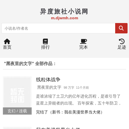
异度旅社小说网
m.djwmh.com
首页
排行
完本
足迹
"黑夜里的文字" 全部作品：
线粒体战争
黑夜里的文字
98 万字 11个月前
是谁浓缩了土卫六的亿年进化历程，是谁引导了
蓝星上异能者的出现。 百年探索，五十年防卫，
终将因第一代强者的陨落而陷入困境。战线一缩
玄幻 / 连载
完结了（新书：我在美漫世界当大佬）
再缩，蓝星战士能否保卫家园，能否战胜这异星
的入侵。 雷神降世，海皇崛起，继承便宜老爹遗